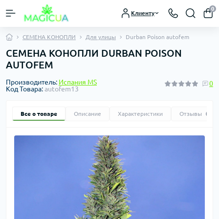
0
Клиенту
СЕМЕНА КОНОПЛИ
Для улицы
Durban Poison autofem
СЕМЕНА КОНОПЛИ DURBAN POISON
AUTOFEM
Производитель:
Испания MS
0
Код Товара:
autofem13
Все о товаре
Описание
Характеристики
Отзывы
0