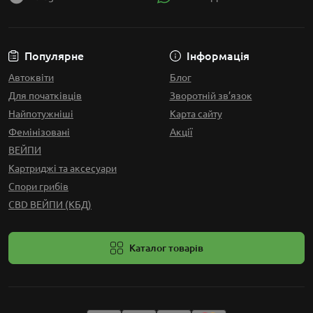
Популярне
Інформація
Автоквіти
Блог
Для початківців
Зворотній зв’язок
Найпотужніші
Карта сайту
Фемінізовані
Акції
ВЕЙПИ
Картриджі та аксесуари
Спори грибів
CBD ВЕЙПИ (КБД)
Каталог товарів