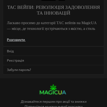
TAC ВЕЙПИ: РЕВОЛЮЦІЯ ЗАДОВОЛЕННЯ
ТА ІННОВАЦІЙ
Ласкаво просимо до категорії
TAC вейпів
на
MagicUA
— місце, де технології зустрічаються з якістю, а стиль
підкреслює вашу індивідуальність. Ми пропонуємо
Розгорнути
пристрої, які ідеально підходять як новачкам, так і
досвідченим користувачам. Насичені смаки,
Вхід
продуманий дизайн і збалансований вплив роблять TAC
вейпи вибором №1 для справжніх поціновувачів.
Реєстрація
Забули пароль?
Що таке TAC і чому це важливо?
TAC (Total Active Cannabinoids)
— це показник
загального вмісту активних канабіноїдів у продукті. Він
охоплює такі компоненти, як:
Дізнавайтеся першим про акції та знижки
Підпишіться на нашу e-mail розсилку
✅
CBD (канабідіол):
розслаблення та терапевтичний