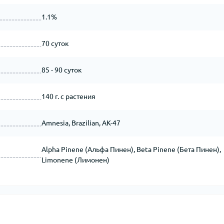
1.1%
70 суток
85 - 90 суток
140 г. с растения
Amnesia, Brazilian, AK-47
Alpha Pinene (Альфа Пинен), Beta Pinene (Бета Пинен),
Limonene (Лимонен)