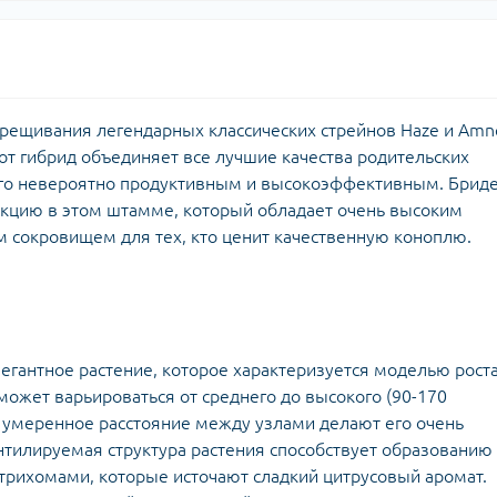
скрещивания легендарных классических стрейнов Haze и Amn
от гибрид объединяет все лучшие качества родительских
 его невероятно продуктивным и высокоэффективным. Брид
кцию в этом штамме, который обладает очень высоким
м сокровищем для тех, кто ценит качественную коноплю.
элегантное растение, которое характеризуется моделью роста
может варьироваться от среднего до высокого (90-170
и умеренное расстояние между узлами делают его очень
нтилируемая структура растения способствует образованию
трихомами, которые источают сладкий цитрусовый аромат.