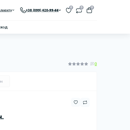
0
0
0
лиенту
+38 (099) 420-99-66
Вход
0
ем
н.