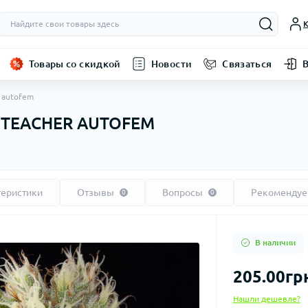
К
Товары со скидкой
Новости
Связаться
 autofem
TEACHER AUTOFEM
7
теристики
Отзывы
Вопросы
Рекоменду
0
0
В наличии
205.00гр
Нашли дешевле?