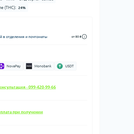
е (THC):
24%
й в отделения и почтоматы
от 80 ₴
NovaPay
Monobank
USDT
онсультация - 099-420-99-66
плата при получении