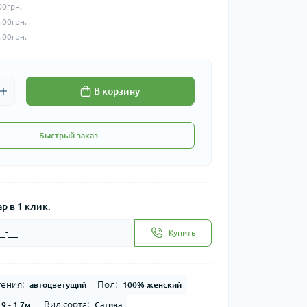
00грн.
.00грн.
.00грн.
В корзину
Быстрый заказ
р в 1 клик:
Купить
тения:
Пол:
автоцветущий
100% женский
Вид сорта:
.9 - 1.7м.
Сатива