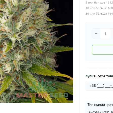
5 или больше 196.
10 или больше 188
50 или больше 164
Купить этот това
Тип стадии цве
Высота куста:
0