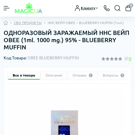
0
Клиенту
CBD ПРОДУКТЫ
ННС ВЕЙП OBEE – BLUEBERRY MUFFIN (1мл.)
ОДНОРАЗОВЫЙ ЗАРАЖАЕМЫЙ ННС ВЕЙП
OBEE (1ml. 1000 mg.) 95% - BLUEBERRY
MUFFIN
Код Товара:
OBEE BLUEBERRY MUFFIN
0
Все о товаре
Описание
Отзывы
Вопросы
0
0