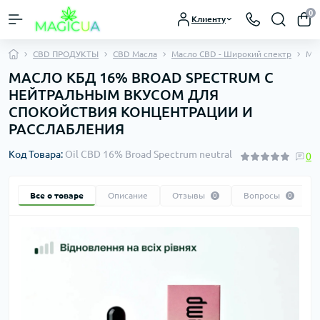
0
Клиенту
CBD ПРОДУКТЫ
CBD Масла
Масло CBD - Широкий спектр
Мас
МАСЛО КБД 16% BROAD SPECTRUM С
НЕЙТРАЛЬНЫМ ВКУСОМ ДЛЯ
СПОКОЙСТВИЯ КОНЦЕНТРАЦИИ И
РАССЛАБЛЕНИЯ
Код Товара:
Oil CBD 16% Broad Spectrum neutral
0
Все о товаре
Описание
Отзывы
Вопросы
0
0