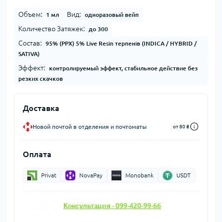
Объем:
Вид:
1 мл
одноразовый вейп
Количество Затяжек:
до 300
Состав:
95% (PPX) 5% Live Resin терпенів (INDICA / HYBRID /
SATIVA)
Эффект:
контролируемый эффект, стабильное действие без
резких скачков
Доставка
Новой почтой в отделения и почтоматы
от 80 ₴
Оплата
Privat
NovaPay
Monobank
USDT
Консультация - 099-420-99-66