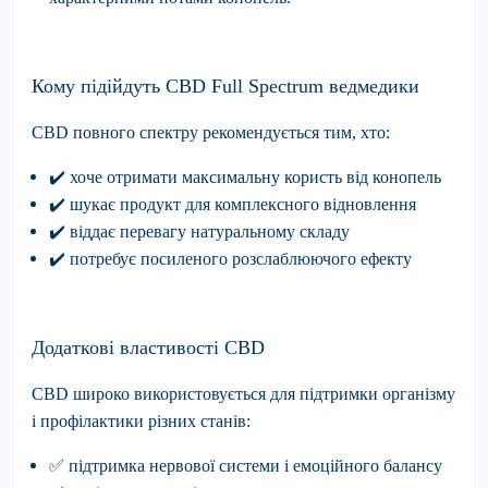
Кому підійдуть CBD Full Spectrum ведмедики
CBD повного спектру рекомендується тим, хто:
✔
️ хоче отримати
максимальну
користь від конопель
✔
️ шукає продукт для
комплексного
відновлення
✔
️ віддає перевагу
натуральному
складу
✔
️ потребує посиленого
розслаблюючого
ефекту
Додаткові властивості CBD
CBD широко використовується для підтримки організму
і профілактики різних станів:
✅
підтримка
нервової системи і емоційного балансу