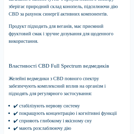
зберігає природний склад конопель, підсилюючи дію
CBD за рахунок синергії активних компонентів.
Продукт підходить для веганів, має приємний
фруктовий смак і зручне дозування для щоденного
використання.
Властивості CBD Full Spectrum ведмедиків
Желейні ведмедики з CBD повного спектру
забезпечують комплексний вплив на організм і
підходять для регулярного застосування:
✔
️
стабілізують
нервову систему
✔
️
покращують
концентрацію і когнітивні функції
✔
️
сприяють
глибокому і якісному сну
✔
️
мають
розслаблюючу дію