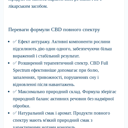
лікарським засобом.
Переваги формули CBD повного спектру
✅
Ефект антуражу.
Активні компоненти рослини
підсилюють дію один одного, забезпечуючи більш
виражений і стабільний результат.
✅
Розширений терапевтичний спектр.
CBD Full
Spectrum ефективніше допомагає при болю,
запаленнях, тривожності, порушеннях сну і
відновленні після навантажень.
✅
Максимально природний склад.
Формула зберігає
природний баланс активних речовин без надмірної
обробки.
✅
Натуральний смак і аромат.
Продукти повного
спектру мають м'який природний смак з
характерними нотами конопель.