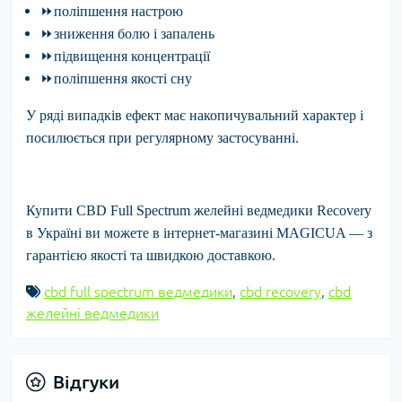
⏩
поліпшення
настрою
⏩
зниження
болю і запалень
⏩
підвищення
концентрації
⏩
поліпшення
якості сну
У ряді випадків ефект має накопичувальний характер і
посилюється при регулярному застосуванні.
Купити
CBD Full Spectrum желейні ведмедики Recovery
в Україні ви можете в інтернет-магазині
MAGICUA
— з
гарантією якості та швидкою доставкою.
cbd full spectrum ведмедики
,
cbd recovery
,
cbd
желейні ведмедики
Відгуки