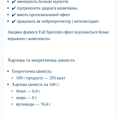
✔
️
зменшують
больові відчуття
✔
️
підтримують
здоров'я кишечника
✔
️
мають
протизапальний ефект
✔
️
працюють
як нейропротектор і антиоксидант
Завдяки формулі Full Spectrum ефект відчувається більш
виражено і комплексно.
Харчова та енергетична цінність
Енергетична цінність:
100 г продукту — 293 ккал
Харчова цінність на 100 г:
білки — 0,4 г
жири — 0 г
вуглеводи — 76,6 г