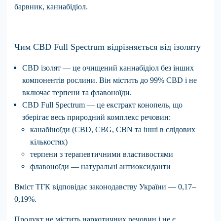
барвник, каннабідіол.
Чим CBD Full Spectrum відрізняється від ізоляту
CBD ізолят
— це очищений каннабідіол без інших
компонентів рослини. Він містить до 99% CBD і не
включає терпени та флавоноїди.
CBD Full Spectrum
— це екстракт конопель, що
зберігає весь природний комплекс речовин:
канабіноїди (CBD, CBG, CBN та інші в слідових
кількостях)
терпени з терапевтичними властивостями
флавоноїди — натуральні антиоксиданти
Вміст ТГК
відповідає законодавству України — 0,17–
0,19%.
Продукт не містить наркотичних речовин і не є