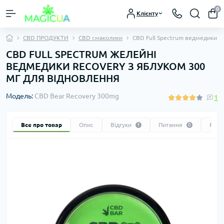
0
Клієнту
CBD ПРОДУКТИ
CBD смаколики
CBD Full Spectrum ведмедики R
CBD FULL SPECTRUM ЖЕЛЕЙНІ
ВЕДМЕДИКИ RECOVERY З ЯБЛУКОМ 300
МГ ДЛЯ ВІДНОВЛЕННЯ
Модель:
CBD Bear Recovery 300mg
1
Все про товар
Опис
Відгуки
Питання
Реко
1
0