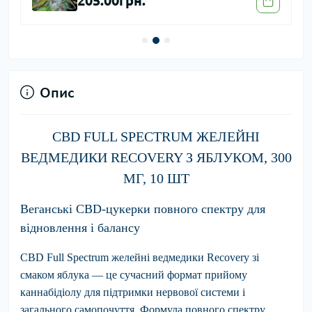
205.00грн.
Опис
CBD FULL SPECTRUM ЖЕЛЕЙНІ
ВЕДМЕДИКИ RECOVERY З ЯБЛУКОМ, 300
МГ, 10 ШТ
Веганські CBD-цукерки повного спектру для
відновлення і балансу
CBD Full Spectrum желейні ведмедики Recovery
зі
смаком яблука — це сучасний формат прийому
каннабідіолу для підтримки нервової системи і
загального самопочуття. Формула повного спектру