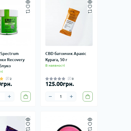
 Spectrum
CBD батончик Арахіс
ки Recovery
Курага, 50 г
яблуко
В наявності
ті
2
0
0грн.
125.00грн.