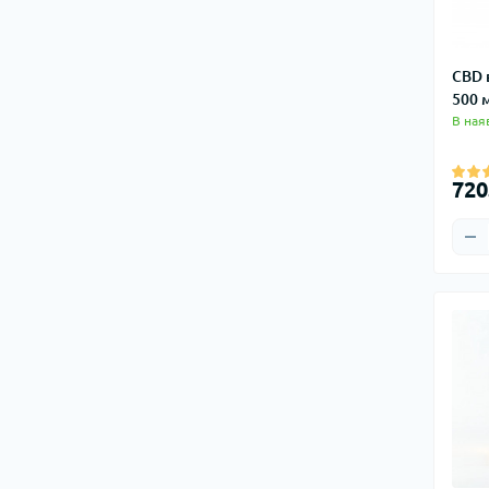
CBD 
500 
В ная
720