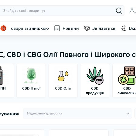
Товари зі знижкою
Новини
Зв'язатися
Вхі
, CBD і CBG Олії Повного і Широкого с
ЙПИ
CBD Напої
CBD Олія
CBD
CBD
продукція
смаколик
тування: