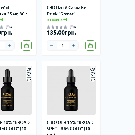
ейні
CBD Напій Canna Be
и 25 мг, 80 г
Drink "Granat"
ті
В наявності
0
0
0грн.
135.00грн.
Я 10% "BROAD
CBD ОЛІЯ 15% "BROAD
M GOLD" (10
SPECTRUM GOLD" (10
мл.)