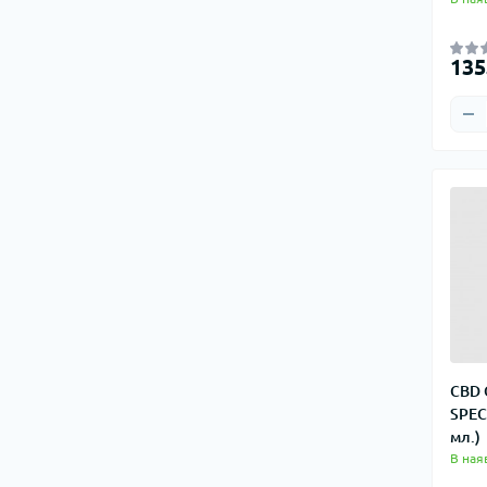
135
CBD 
SPEC
мл.)
В ная