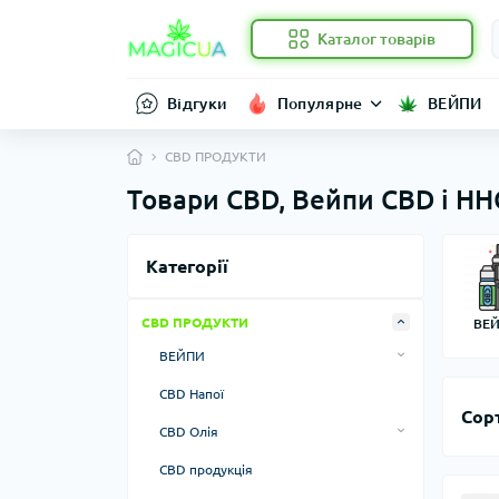
Каталог товарів
Відгуки
Популярне
ВЕЙПИ
CBD ПРОДУКТИ
Товари CBD, Вейпи CBD і HHC
Категорії
CBD ПРОДУКТИ
ВЕ
ВЕЙПИ
TAC Вейпи
CBD Напої
Сор
CBD ВЕЙПИ (КБД)
CBD Олія
Картриджі та аксесуари
Олія CBD - Повний спектр
CBD продукція
Олія CBD - Широкий спектр