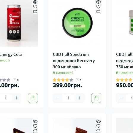
Energy Cola
CBD Full Spectrum
CBD Full
вності
ведмедики Recovery
ведмеди
300 мг яблуко
750 мг 
В наявності
В наявнос
0
1
.00грн.
399.00грн.
950.0