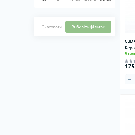
Убивча Індика
Для початківців
Скасувати
Виберіть фільтри
Компактні рослини
CBD 
Кероб
В ная
125