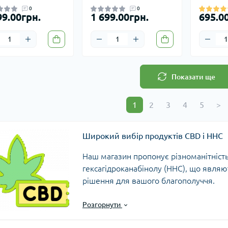
0
0
99.00грн.
1 699.00грн.
695.0
Показати ще
1
2
3
4
5
>
Широкий вибір продуктів CBD і HHC
Наш магазин пропонує різноманітність 
гексагідроканабінолу (HHC), що являю
рішення для вашого благополуччя.
Розгорнути
Вейпи CBD і HHC