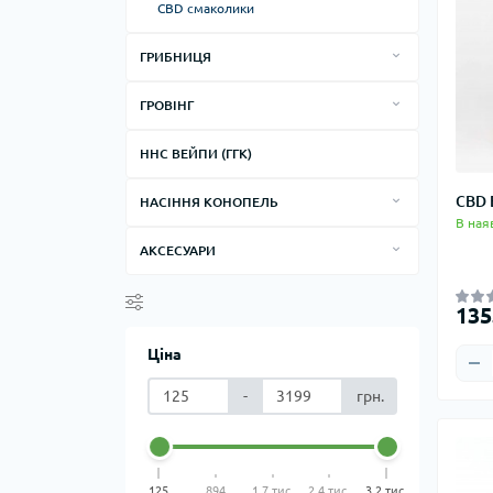
CBD смаколики
Олія CBD - для тварин
ГРИБНИЦЯ
Спори грибів
ГРОВІНГ
Psilocybe Cubensis
Рідкий міцелій
ПОДОБРЕННЯ ДЛЯ ГРОВІНГУ
Рідкий міцелій Psilocybe Cubensis
HHC ВЕЙПИ (ГГК)
ГОРШКИ ДЛЯ КОНОПЛІ
CBD 
НАСІННЯ КОНОПЕЛЬ
В ная
Автоквіти
АКСЕСУАРИ
Фемінізовані
КОВПАКИ
Для вулиці
135
СУВЕНІРИ
Для приміщень
Ціна
Найпопулярніші
-
грн.
Найпотужніші
Високоврожайні
125
894
1,7 тис.
2,4 тис.
3,2 тис.
Смішна Сатива