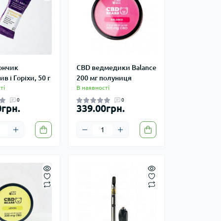
ончик
CBD ведмедики Balance
в і Горіхи, 50 г
200 мг полуниця
ті
В наявності
0
0
0грн.
339.00грн.