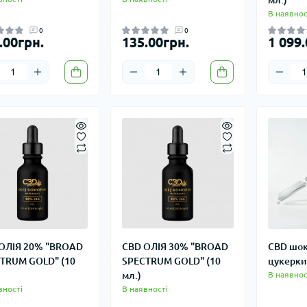
В наявнос
0
0
.00грн.
135.00грн.
1 099.
ОЛІЯ 20% "BROAD
CBD ОЛІЯ 30% "BROAD
CBD шок
TRUM GOLD" (10
SPECTRUM GOLD" (10
цукерки 
мл.)
В наявнос
вності
В наявності