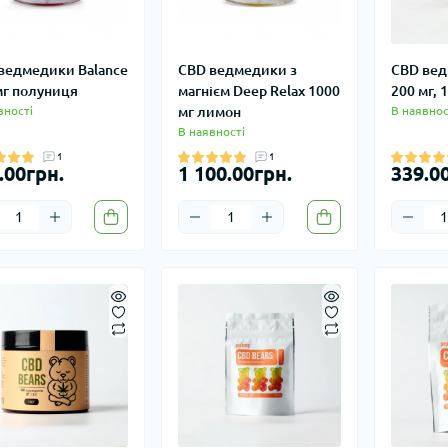
ведмедики Balance
CBD ведмедики з
CBD вед
мг полуниця
магнієм Deep Relax 1000
200 мг, 
вності
мг лимон
В наявнос
В наявності
1
1
.00грн.
1 100.00грн.
339.0