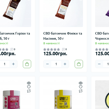
батончик Горіхи та
CBD батончик Фініки та
CBD бат
, 50 г
Насіння, 50 г
Чорносли
вності
В наявності
В наявнос
0
0
.00грн.
125.00грн.
125.0