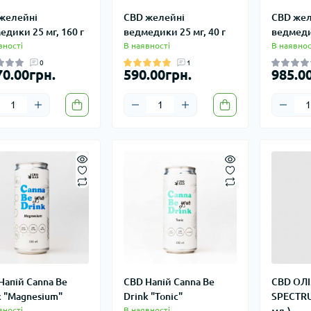
желейні
CBD желейні
CBD жел
едики 25 мг, 160 г
ведмедики 25 мг, 40 г
ведмедик
вності
В наявності
В наявнос
0
1
70.00грн.
590.00грн.
985.0
Напій Canna Be
CBD Напій Canna Be
CBD ОЛІ
k "Magnesium"
Drink "Tonic"
SPECTRU
вності
В наявності
мл.)