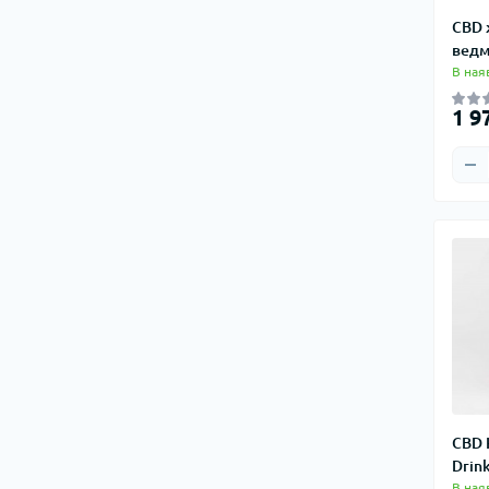
CBD 
ведм
В ная
1 9
CBD 
Drin
В ная