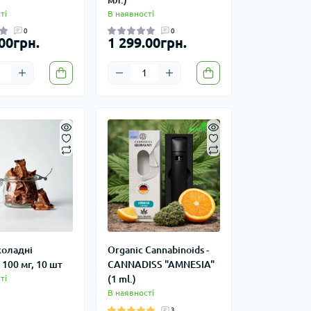
ті
В наявності
0
0
00грн.
1 299.00грн.
оладні
Organic Cannabinoids -
100 мг, 10 шт
CANNADISS "AMNESIA"
ті
(1 ml.)
В наявності
3