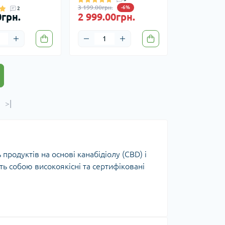
3 199.00грн.
-6%
2
0грн.
2 999.00грн.
>|
продуктів на основі канабідіолу (CBD) і
ть собою високоякісні та сертифіковані