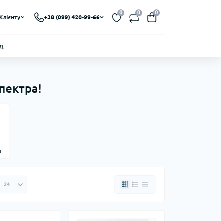
0
0
0
Клієнту
+38 (099) 420-99-66
д
пектра!
и