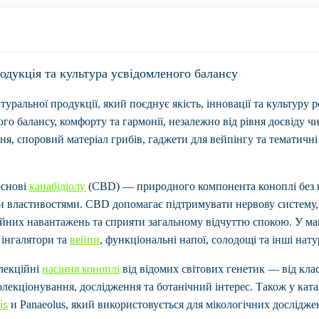
одукція та культура усвідомленого балансу
ральної продукції, який поєднує якість, інновації та культуру р
о балансу, комфорту та гармонії, незалежно від рівня досвіду ч
іння, споровий матеріал грибів, гаджети для вейпінгу та тематич
основі
канабідіолу
(CBD)
— природного компонента коноплі без 
властивостями. CBD допомагає підтримувати нервову систему, 
ційних навантажень та сприяти загальному відчуттю спокою. У ма
, інгалятори та
вейпи
, функціональні напої, солодощі та інші нат
лекційні
насіння коноплі
від відомих світових генетик — від кла
колекціонування, дослідження та ботанічний інтерес. Також у ка
is
и
Panaeolus
, який використовується для мікологічних дослідже