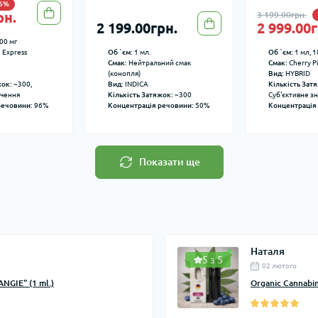
-6%
рн.
3 199.00грн.
2 199.00грн.
2 999.00г
00 мг
 Express
Об `єм:
1 мл.
Об `єм:
1 мл, 1
Смак:
Нейтральний смак
Смак:
Cherry P
(конопля)
Вид:
HYBRID
жок:
~300,
Вид:
INDICA
Кількість Зат
ачення
Кількість Затяжок:
~300
Суб'єктивне з
речовини:
96%
Концентрація речовини:
50%
Концентрація
Показати ще
Наталя
5 з 5
02 лютого
NGIE" (1 ml.)
Organic Cannabi