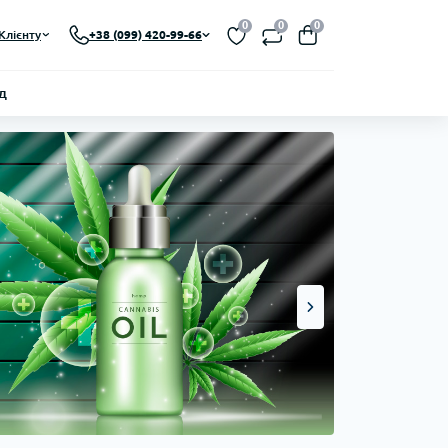
0
0
0
Клієнту
+38 (099) 420-99-66
д