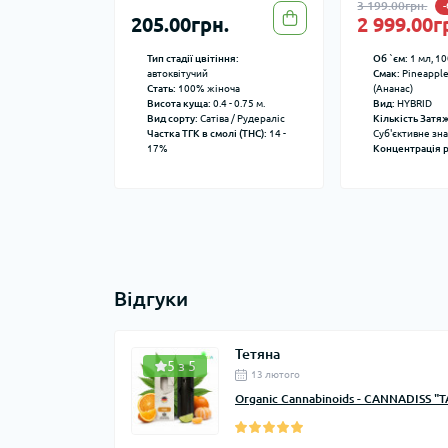
3 199.00грн.
205.00грн.
2 999.00г
Тип стадії цвітіння:
Об `єм:
1 мл, 10
автоквітучий
Смак:
Pineapple
Стать:
100% жіноча
(Ананас)
Висота куща:
0.4 - 0.75 м.
Вид:
HYBRID
Вид сорту:
Сатіва / Рудераліс
Кількість Затя
Частка ТГК в смолі (THC):
14 -
Суб'єктивне зн
17%
Концентрація 
Відгуки
Тетяна
5 з 5
13 лютого
Organic Cannabinoids - CANNADISS "TA