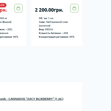
-6%
рн.
2 200.00грн.
000 мг
Об `єм:
1 мл.
ie (Вишня)
Смак:
Нейтральний смак
(конопля)
яжок:
~300,
Вид:
INDICA
начення
Кількість Затяжок:
~300
 речовини:
96%
Концентрація речовини:
40%
noids - CANNADISS "JUICY BLUEBERRY" (1 ml.)