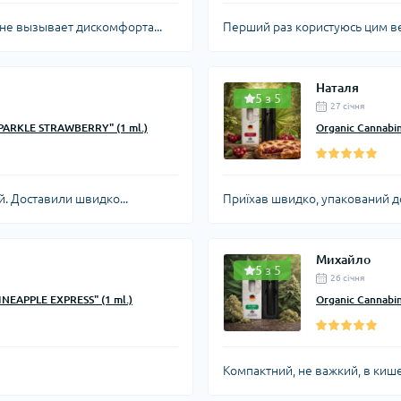
 не вызывает дискомфорта...
Перший раз користуюсь цим ве
Наталя
5 з 5
27 cічня
SPARKLE STRAWBERRY" (1 ml.)
Organic Cannabi
й. Доставили швидко...
Приїхав швидко, упакований до
Михайло
5 з 5
26 cічня
INEAPPLE EXPRESS" (1 ml.)
Organic Cannabi
Компактний, не важкий, в кише