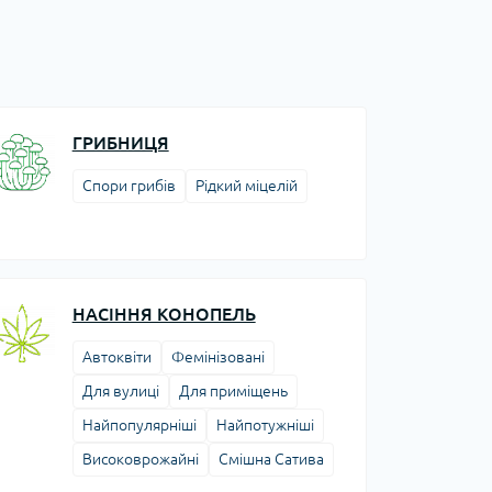
ГРИБНИЦЯ
Спори грибів
Рідкий міцелій
НАСІННЯ КОНОПЕЛЬ
Автоквіти
Фемінізовані
Для вулиці
Для приміщень
Найпопулярніші
Найпотужніші
Високоврожайні
Смішна Сатива