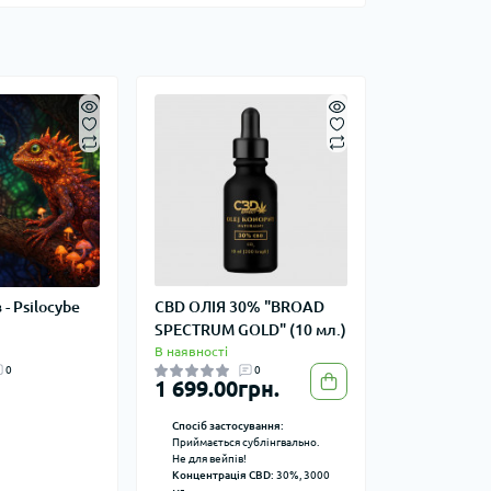
 - Psilocybe
CBD ОЛІЯ 30% "BROAD
SPECTRUM GOLD" (10 мл.)
В наявності
0
0
1 699.00грн.
Спосіб застосування:
Приймається сублінгвально.
Не для вейпів!
Концентрація CBD:
30%, 3000