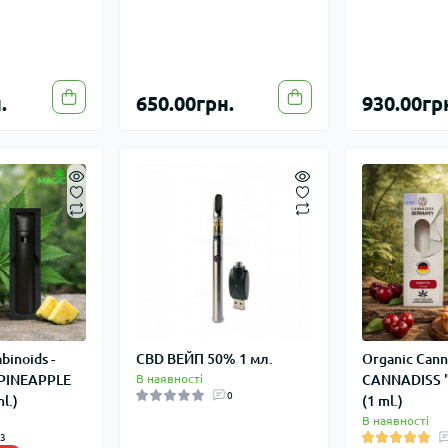
.
650.00грн.
930.00гр
binoids -
CBD ВЕЙП 50% 1 мл.
Organic Cann
PINEAPPLE
В наявності
CANNADISS 
0
l.)
(1 ml.)
В наявності
3