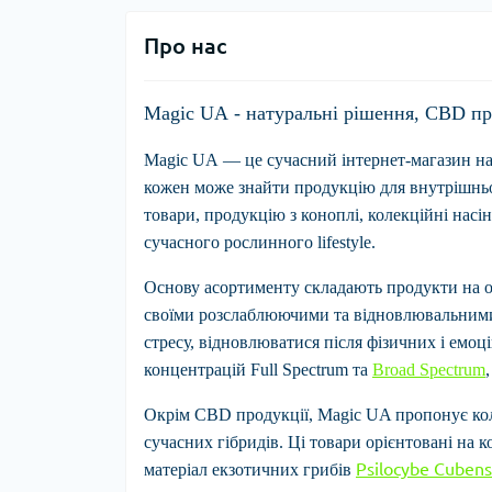
Про нас
Magic UA
- натуральні рішення, CBD пр
Magic UA
— це сучасний інтернет-магазин нату
кожен може знайти продукцію для внутрішньог
товари, продукцію з коноплі, колекційні нас
сучасного рослинного lifestyle.
Основу асортименту складають продукти на 
своїми розслаблюючими та відновлювальними 
стресу, відновлюватися після фізичних і емо
концентрацій Full Spectrum та
Broad Spectrum
Окрім CBD продукції, Magic UA пропонує ко
сучасних гібридів. Ці товари орієнтовані на 
Psilocybe Cubens
матеріал екзотичних грибів