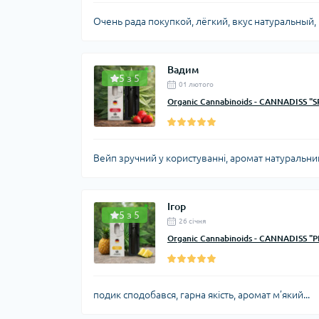
Очень рада покупкой, лёгкий, вкус натуральный,
Вадим
5 з 5
01 лютого
Organic Cannabinoids - CANNADISS "
Вейп зручний у користуванні, аромат натуральни
Ігор
5 з 5
26 cічня
Organic Cannabinoids - CANNADISS "P
подик сподобався, гарна якість, аромат м’який...