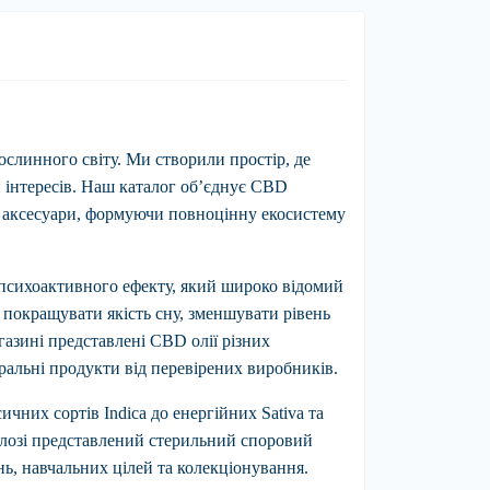
ослинного світу. Ми створили простір, де
и інтересів. Наш каталог об’єднує CBD
ні аксесуари, формуючи повноцінну екосистему
психоактивного ефекту, який широко відомий
покращувати якість сну, зменшувати рівень
газині представлені CBD олії різних
уральні продукти від перевірених виробників.
сичних сортів
Indica
до енергійних
Sativa
та
талозі представлений стерильний споровий
нь, навчальних цілей та колекціонування.