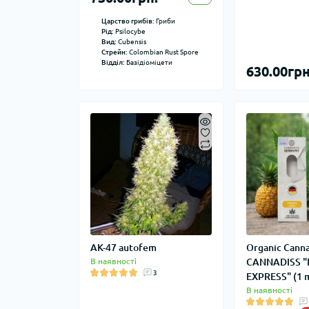
Царство грибів:
Гриби
Рід:
Psilocybe
Вид:
Cubensis
Стрейн:
Colombian Rust Spore
Відділ:
Базідіоміцети
630.00грн
AK-47 autofem
Organic Canna
В наявності
CANNADISS "
3
EXPRESS" (1 m
В наявності