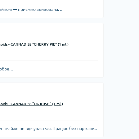
йпом — приємно здивована. ..
noids - CANNADISS "CHERRY PIE" (1 ml.)
бре. ..
noids - CANNADISS "OG KUSH" (1 ml.)
ні майже не відчувається. Працює без нарікань...