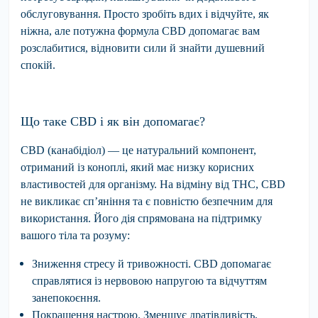
обслуговування. Просто зробіть вдих і відчуйте, як
ніжна, але потужна формула CBD допомагає вам
розслабитися, відновити сили й знайти душевний
спокій.
Що таке CBD і як він допомагає?
CBD (канабідіол) — це натуральний компонент,
отриманий із коноплі, який має низку корисних
властивостей для організму. На відміну від THC, CBD
не викликає сп’яніння та є повністю безпечним для
використання. Його дія спрямована на підтримку
вашого тіла та розуму:
Зниження стресу й тривожності.
CBD допомагає
справлятися із нервовою напругою та відчуттям
занепокоєння.
Покращення настрою.
Зменшує дратівливість,