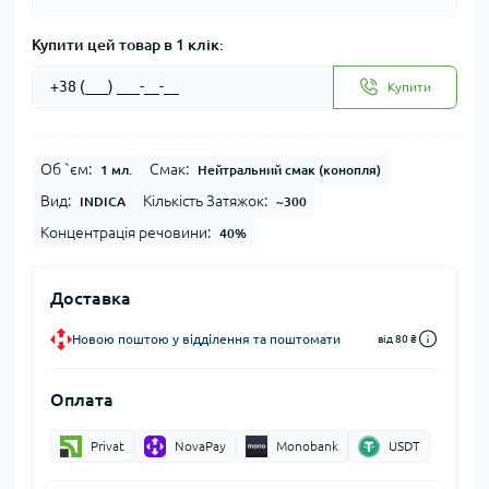
Купити цей товар в 1 клік:
Купити
Об `єм:
Смак:
1 мл.
Нейтральний смак (конопля)
Вид:
Кількість Затяжок:
INDICA
~300
Концентрація речовини:
40%
Доставка
Новою поштою у відділення та поштомати
від 80 ₴
Оплата
Privat
NovaPay
Monobank
USDT