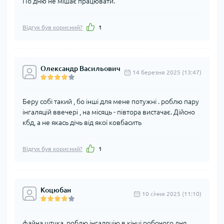
По дню не мішає працювати.
Відгук був корисний?
1
Олександр Васильович
14 березня 2025 (13:47)
Беру собі такий , бо інші для мене потужні . роблю пару
інгаляцій ввечері , на місяць - півтора вистачає. Дійсно
кбд, а не якась дічь від якої ковбасить
Відгук був корисний?
1
Коцюбан
10 cічня 2025 (11:10)
файна штука, роблю інгаляцію в кінці робочого дня..