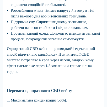
сприяючи емоційній стабільності.
Розслаблення м’язів.
Знімає напругу й втому в тілі
після важкого дня або інтенсивних тренувань.
Підтримка сну.
Сприяє швидшому засинанню,
роблячи ваш сон глибоким і відновлювальним.
Протизапальний ефект.
Допомагає зменшити запальні
процеси, покращуючи загальне самопочуття.
Одноразовий CBD вейп — це швидкий і ефективний
спосіб відчути дію канабідіолу. При інгаляції CBD
миттєво потрапляє в кров через легені, завдяки чому
ефект настає вже через 1-3 хвилини й триває кілька
годин.
Переваги одноразового CBD вейпу
1. Максимальна концентрація (50%).