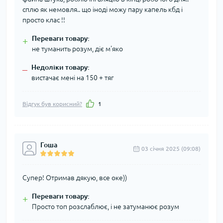
сплю як немовля.. що іноді можу пару капель кбд і
просто клас !!
Переваги товару:
+
не туманить розум, діє м'яко
Недоліки товару:
–
вистачає мені на 150 + тяг
Відгук був корисний?
1
Гоша
03 cічня 2025 (09:08)
Супер! Отримав дякую, все оке))
Переваги товару:
+
Просто топ розслаблює, і не затуманює розум