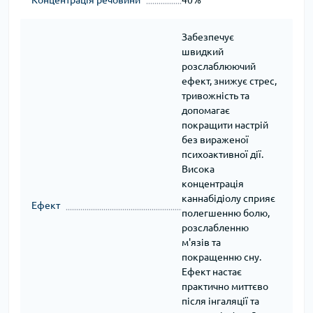
Забезпечує
швидкий
розслаблюючий
ефект, знижує стрес,
тривожність та
допомагає
покращити настрій
без вираженої
психоактивної дії.
Висока
концентрація
каннабідіолу сприяє
Ефект
полегшенню болю,
розслабленню
м'язів та
покращенню сну.
Ефект настає
практично миттєво
після інгаляції та