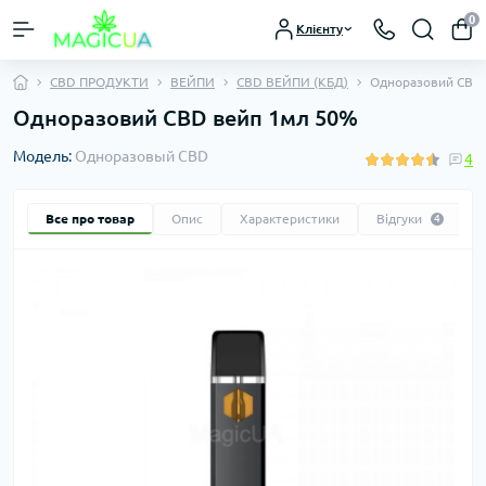
0
Клієнту
CBD ПРОДУКТИ
ВЕЙПИ
CBD ВЕЙПИ (КБД)
Одноразовий CBD 
Одноразовий CBD вейп 1мл 50%
Модель:
Одноразовый CBD
4
Все про товар
Опис
Характеристики
Відгуки
4