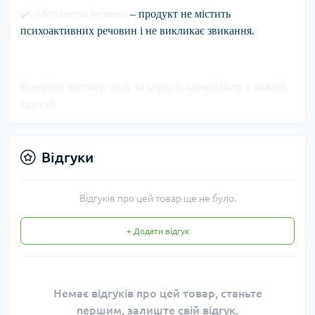
✔️
Абсолютна безпека
– продукт не містить
психоактивних речовин і не викликає звикання.
Відчуйте чистоту, силу та користь канабідіолу у кожній
краплі!
Відгуки
Відгуків про цей товар ще не було.
+ Додати відгук
Немає відгуків про цей товар, станьте
першим, залиште свій відгук.