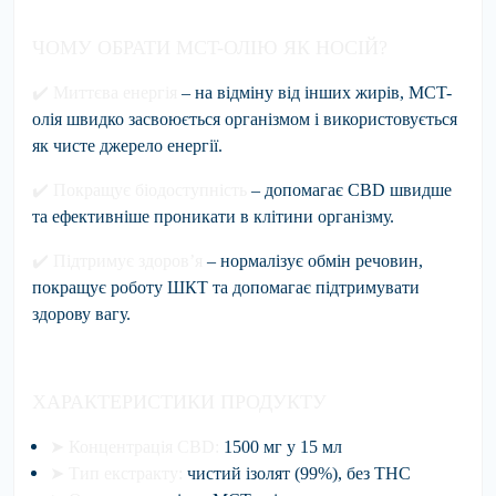
ЧОМУ ОБРАТИ MCT-ОЛІЮ ЯК НОСІЙ?
✔️
Миттєва енергія
– на відміну від інших жирів, MCT-
олія швидко засвоюється організмом і використовується
як чисте джерело енергії.
✔️
Покращує біодоступність
– допомагає CBD швидше
та ефективніше проникати в клітини організму.
✔️
Підтримує здоров’я
– нормалізує обмін речовин,
покращує роботу ШКТ та допомагає підтримувати
здорову вагу.
ХАРАКТЕРИСТИКИ ПРОДУКТУ
➤
Концентрація CBD:
1500 мг у 15 мл
➤
Тип екстракту:
чистий ізолят (99%), без THC