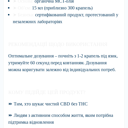
➤
Основа:
органічна MCT-олія
➤
Об’єм:
15 мл (приблизно 300 крапель)
➤
Безпека:
сертифікований продукт, протестований у
незалежних лабораторіях
РЕКОМЕНДАЦІЇ ЩОДО ВИКОРИСТАННЯ
Оптимальне дозування – почніть з 1-2 крапель під язик,
утримуйте 60 секунд перед ковтанням. Дозування
можна коригувати залежно від індивідуальних потреб.
КОМУ ПІДІЙДЕ ЦЕЙ ПРОДУКТ?
⏩ Тим, хто шукає чистий CBD без THC
⏩ Людям з активним способом життя, яким потрібна
підтримка відновлення