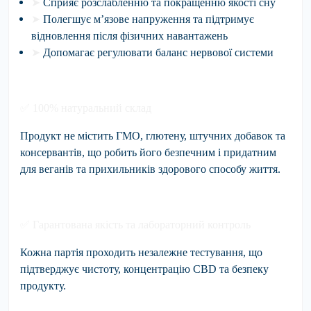
➤
Сприяє розслабленню та покращенню якості сну
➤
Полегшує м’язове напруження та підтримує
відновлення після фізичних навантажень
➤
Допомагає регулювати баланс нервової системи
✅
100% натуральний склад
Продукт не містить ГМО, глютену, штучних добавок та
консервантів, що робить його безпечним і придатним
для веганів та прихильників здорового способу життя.
✅
Гарантована якість та лабораторний контроль
Кожна партія проходить незалежне тестування, що
підтверджує чистоту, концентрацію CBD та безпеку
продукту.