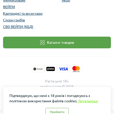
Фемінізовані
Акції
ВЕЙПИ
Картриджі та аксесуари
Спори грибів
CBD ВЕЙПИ (КБД)
Каталог товарів
Раста шоп 18+
magicua.com © 2026
Підтверджую, що мені є 18 років і погоджуюсь з
політикою використання файлів cookies.
Детальніше
Прийняти