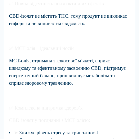
✅
Повна відсутність психоактивних ефектів
CBD-ізолят не містить THC, тому продукт не викликає
ейфорії та не впливає на свідомість.
✅
MCT-олія – ідеальний носій
MCT-олія, отримана з кокосової м’якоті, сприяє
швидкому та ефективному засвоєнню CBD, підтримує
енергетичний баланс, пришвидшує метаболізм та
сприяє здоровому травленню.
✅
Комплексна підтримка здоров’я
CBD-ізолят у поєднанні з MCT-олією:
➤
Знижує рівень стресу та тривожності