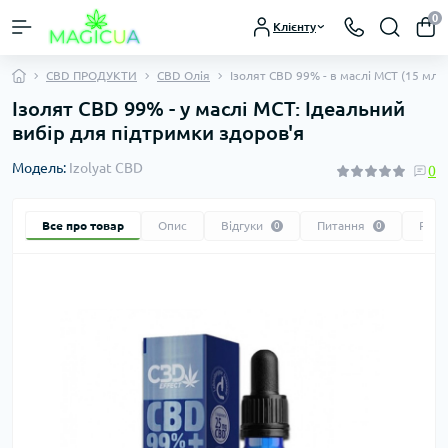
0
Клієнту
CBD ПРОДУКТИ
CBD Олія
Ізолят CBD 99% - в маслі МСТ (15 мл 
Ізолят CBD 99% - у маслі МСТ: Ідеальний
вибір для підтримки здоров'я
Модель:
Izolyat CBD
0
Все про товар
Опис
Відгуки
Питання
Реко
0
0