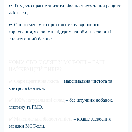
⏩ Тим, хто прагне знизити рівень стресу та покращити
якість сну
⏩ Спортсменам та прихильникам здорового
харчування, які хочуть підтримати обмін речовин і
енергетичний баланс
ЧОМУ CBD ІЗОЛЯТ У MCT-ОЛІЇ – ВАШ
НАЙКРАЩИЙ ВИБІР?
✔️
Фармацевтична якість
– максимальна чистота та
контроль безпеки.
✔️
100% натуральний склад
– без штучних добавок,
глютену та ГМО.
✔️
Максимальна біодоступність
– краще засвоєння
завдяки MCT-олії.