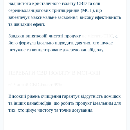
надчистого кристалічного ізоляту CBD та олії
середньоланцюгових тригліцеридів (MCT), що
забезпечує максимальне засвоєння, високу ефективність
та швидкий ефект.
Завдяки винятковій чистоті продукт
не містить THC
, а
його формула ідеально підходить для тих, хто шукає
потужне та концентроване джерело канабідіолу.
ПЕРЕВАГИ CBD ІЗОЛЯТУ В МСТ-ОЛІЇ
✅
Чистий CBD-ізолят 99%
Високий рівень очищення гарантує відсутність домішок
та інших канабіноїдів, що робить продукт ідеальним для
тих, хто цінує чистоту та точне дозування.