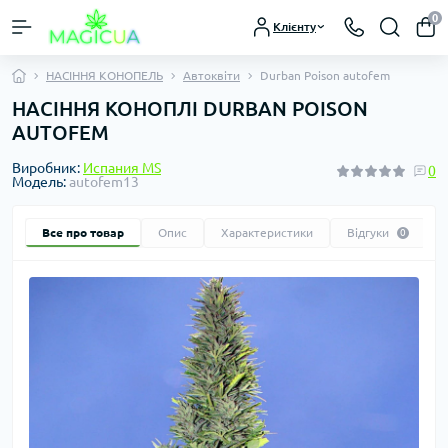
0
Клієнту
НАСІННЯ КОНОПЕЛЬ
Автоквіти
Durban Poison autofem
НАСІННЯ КОНОПЛІ DURBAN POISON
AUTOFEM
Виробник:
Испания MS
0
Модель:
autofem13
Все про товар
Опис
Характеристики
Відгуки
0