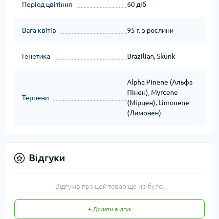
Період цвітіння
60 діб
Вага квітів
95 г. з рослини
Генетика
Brazilian, Skunk
Alpha Pinene (Альфа
Пінен), Myrcene
Терпени
(Мірцен), Limonene
(Лимонен)
Відгуки
Відгуків про цей товар ще не було.
+ Додати відгук