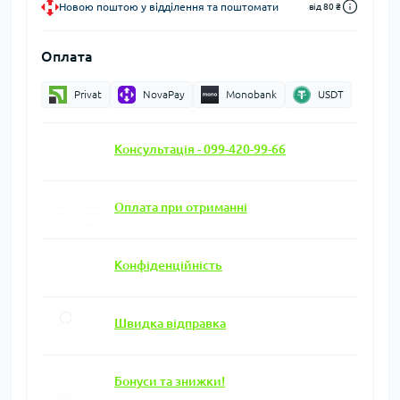
Новою поштою у відділення та поштомати
від 80 ₴
Оплата
Privat
NovaPay
Monobank
USDT
Консультація - 099-420-99-66
Оплата при отриманні
Конфіденційність
Швидка відправка
Бонуси та знижки!