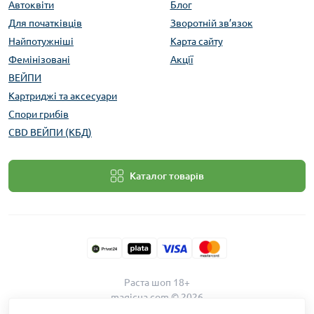
Автоквіти
Блог
Для початківців
Зворотній зв’язок
Найпотужніші
Карта сайту
Фемінізовані
Акції
ВЕЙПИ
Картриджі та аксесуари
Спори грибів
CBD ВЕЙПИ (КБД)
Каталог товарів
Раста шоп 18+
magicua.com © 2026