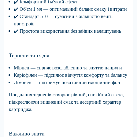
✔
️
Комфортний
і м'який ефект
✔
️
Об'єм 1 мл
— оптимальний баланс смаку і витрати
✔
️
Стандарт 510
— сумісний з більшістю вейп-
пристроїв
✔
️
Простота
використання без зайвих налаштувань
Терпени та їх дія
Мірцен
— сприяє розслабленню та зняттю напруги
Каріофілен
— підсилює відчуття комфорту та балансу
Лімонен
— підтримує позитивний емоційний фон
Поєднання терпенів створює рівний, спокійний ефект,
підкреслюючи вишневий смак та десертний характер
картриджа.
Важливо знати