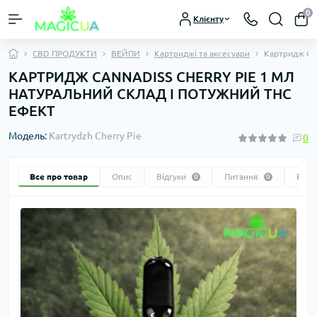
0
Клієнту
CBD ПРОДУКТИ
ВЕЙПИ
Картриджі та аксесуари
Картридж CHE
КАРТРИДЖ CANNADISS CHERRY PIE 1 МЛ
НАТУРАЛЬНИЙ СКЛАД І ПОТУЖНИЙ THC
ЕФЕКТ
Модель:
Kartrydzh Cherry Pie
0
Все про товар
Опис
Відгуки
Питання
Реко
0
0