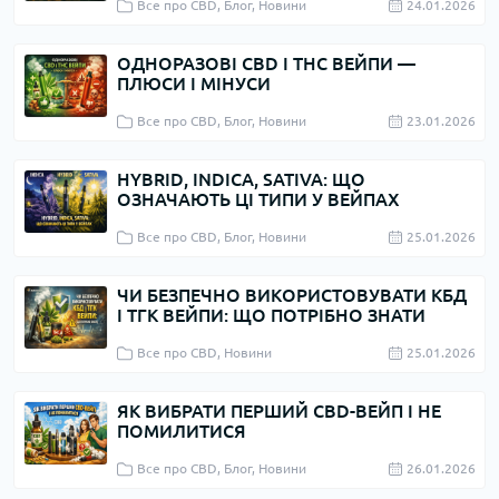
Все про CBD, Блог, Новини
24.01.2026
ОДНОРАЗОВІ CBD І THC ВЕЙПИ —
ПЛЮСИ І МІНУСИ
Все про CBD, Блог, Новини
23.01.2026
HYBRID, INDICA, SATIVA: ЩО
ОЗНАЧАЮТЬ ЦІ ТИПИ У ВЕЙПАХ
Все про CBD, Блог, Новини
25.01.2026
ЧИ БЕЗПЕЧНО ВИКОРИСТОВУВАТИ КБД
І ТГК ВЕЙПИ: ЩО ПОТРІБНО ЗНАТИ
Все про CBD, Новини
25.01.2026
ЯК ВИБРАТИ ПЕРШИЙ CBD-ВЕЙП І НЕ
ПОМИЛИТИСЯ
Все про CBD, Блог, Новини
26.01.2026