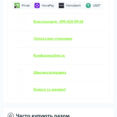
Privat
NovaPay
Monobank
USDT
Консультація - 099-420-99-66
Оплата при отриманні
Конфіденційність
Швидка відправка
Бонуси та знижки!
Часто купують разом