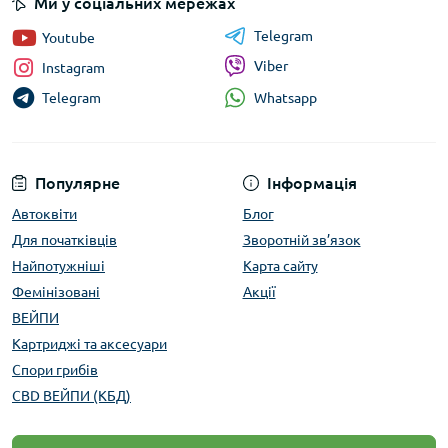
Ми у соціальних мережах
Telegram
Youtube
Viber
Instagram
Whatsapp
Telegram
Популярне
Інформація
Автоквіти
Блог
Для початківців
Зворотній зв’язок
Найпотужніші
Карта сайту
Фемінізовані
Акції
ВЕЙПИ
Картриджі та аксесуари
Спори грибів
CBD ВЕЙПИ (КБД)