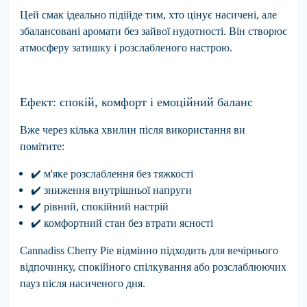
Цей смак ідеально підійде тим, хто цінує насичені, але
збалансовані аромати без зайвої нудотності. Він створює
атмосферу затишку і розслабленого настрою.
Ефект: спокій, комфорт і емоційний баланс
Вже через кілька хвилин після використання ви
помітите:
✔
️
м'яке
розслаблення без тяжкості
✔
️
зниження
внутрішньої напруги
✔
️
рівний
, спокійний настрій
✔
️
комфортний
стан без втрати ясності
Cannadiss Cherry Pie
відмінно підходить для вечірнього
відпочинку, спокійного спілкування або розслаблюючих
пауз після насиченого дня.