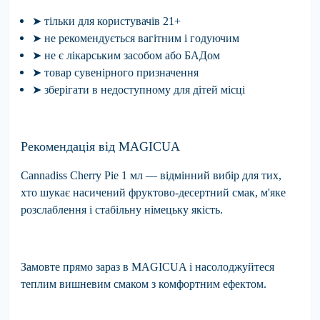
➤
тільки для
користувачів 21+
➤
не рекомендується
вагітним і годуючим
➤
не є
лікарським засобом або БАДом
➤
товар
сувенірного призначення
➤
зберігати
в недоступному для дітей
місці
Рекомендація від MAGICUA
Cannadiss Cherry Pie
1 мл — відмінний вибір для тих,
хто шукає насичений фруктово-десертний смак, м'яке
розслаблення і стабільну німецьку якість.
Замовте прямо зараз в
MAGICUA
і насолоджуйтеся
теплим вишневим смаком з комфортним ефектом.