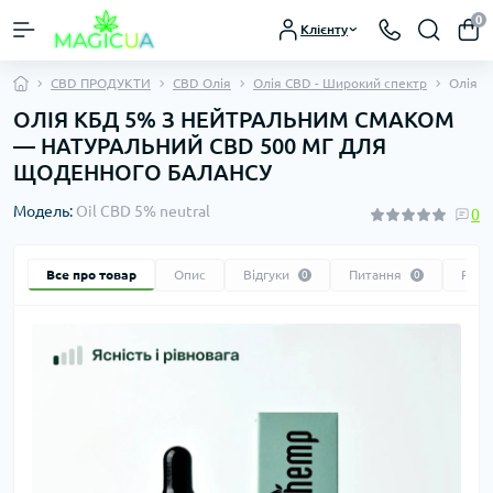
0
Клієнту
CBD ПРОДУКТИ
CBD Олія
Олія CBD - Широкий спектр
Олія C
ОЛІЯ КБД 5% З НЕЙТРАЛЬНИМ СМАКОМ
— НАТУРАЛЬНИЙ CBD 500 МГ ДЛЯ
ЩОДЕННОГО БАЛАНСУ
Модель:
Oil CBD 5% neutral
0
Все про товар
Опис
Відгуки
Питання
Реко
0
0