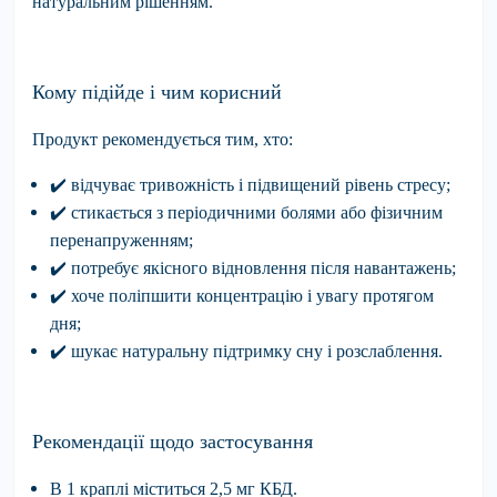
натуральним рішенням.
Кому підійде і чим корисний
Продукт рекомендується тим, хто:
✔
️
відчуває
тривожність і підвищений рівень стресу;
✔
️
стикається
з періодичними болями або фізичним
перенапруженням;
✔
️
потребує
якісного відновлення після навантажень;
✔
хоче поліпшити
концентрацію і увагу протягом
дня;
✔
️
шукає натуральну
підтримку сну і розслаблення.
Рекомендації щодо застосування
В 1 краплі міститься 2,5 мг КБД.