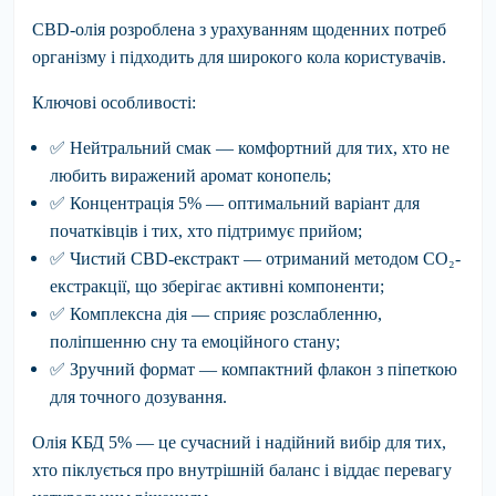
CBD-олія розроблена з урахуванням щоденних потреб
організму і підходить для широкого кола користувачів.
Ключові особливості:
✅
Нейтральний смак
— комфортний для тих, хто не
любить виражений аромат конопель;
✅
Концентрація 5%
— оптимальний варіант для
початківців і тих, хто підтримує прийом;
✅
Чистий CBD-екстракт
— отриманий методом CO₂-
екстракції, що зберігає активні компоненти;
✅
Комплексна дія
— сприяє розслабленню,
поліпшенню сну та емоційного стану;
✅
Зручний формат
— компактний флакон з піпеткою
для точного дозування.
Олія КБД 5%
— це сучасний і надійний вибір для тих,
хто піклується про внутрішній баланс і віддає перевагу