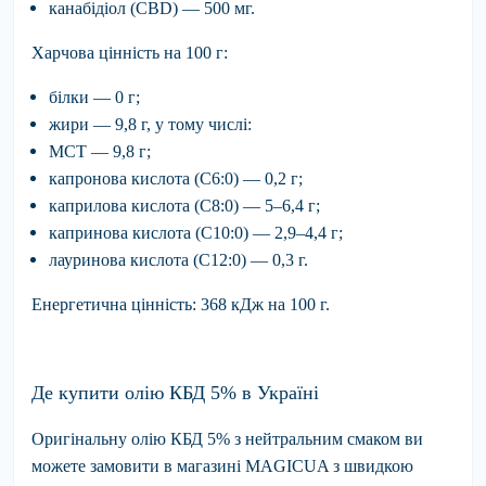
канабідіол (CBD) — 500 мг.
Харчова цінність на 100 г:
білки — 0 г;
жири — 9,8 г, у тому числі:
МСТ — 9,8 г;
капронова кислота (C6:0) — 0,2 г;
каприлова кислота (C8:0) — 5–6,4 г;
капринова кислота (C10:0) — 2,9–4,4 г;
лауринова кислота (C12:0) — 0,3 г.
Енергетична цінність:
368 кДж на 100 г.
Де купити олію КБД 5% в Україні
Оригінальну
олію КБД 5% з нейтральним смаком
ви
можете замовити в магазині
MAGICUA
з швидкою