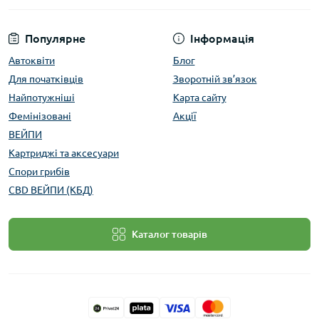
Популярне
Інформація
Автоквіти
Блог
Для початківців
Зворотній зв’язок
Найпотужніші
Карта сайту
Фемінізовані
Акції
ВЕЙПИ
Картриджі та аксесуари
Спори грибів
CBD ВЕЙПИ (КБД)
Каталог товарів