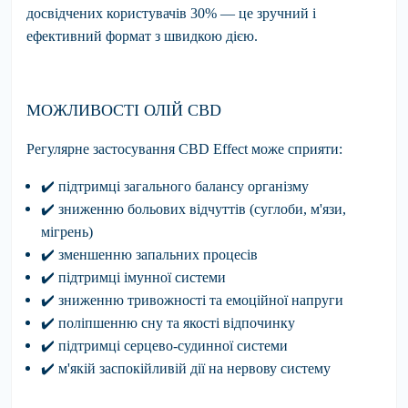
досвідчених користувачів 30% — це зручний і
ефективний формат з швидкою дією.
МОЖЛИВОСТІ ОЛІЙ CBD
Регулярне застосування CBD Effect може сприяти:
✔
️
підтримці
загального балансу організму
✔
️
зниженню
больових відчуттів (суглоби, м'язи,
мігрень)
✔
️
зменшенню
запальних процесів
✔
️
підтримці
імунної системи
✔
️
зниженню
тривожності та емоційної напруги
✔
️
поліпшенню
сну та якості відпочинку
✔
️
підтримці
серцево-судинної системи
✔
️
м'якій
заспокійливій дії на нервову систему