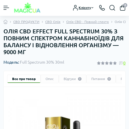
0
Клієнту
CBD ПРОДУКТИ
CBD Олія
Олія CBD - Повний спектр
Олія CBD
ОЛІЯ CBD EFFECT FULL SPECTRUM 30% З
ПОВНИМ СПЕКТРОМ КАННАБІНОЇДІВ ДЛЯ
БАЛАНСУ І ВІДНОВЛЕННЯ ОРГАНІЗМУ —
9000 МГ
Модель:
Full Spectrum 30% 30ml
0
Все про товар
Опис
Відгуки
Питання
Реко
0
0