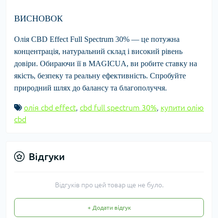
ВИСНОВОК
Олія
CBD Effect Full Spectrum 30%
— це потужна
концентрація, натуральний склад і високий рівень
довіри. Обираючи її в
MAGICUA
, ви робите ставку на
якість, безпеку та реальну ефективність. Спробуйте
природний шлях до балансу та благополуччя.
олія cbd effect
,
cbd full spectrum 30%
,
купити олію
cbd
Відгуки
Відгуків про цей товар ще не було.
+ Додати відгук