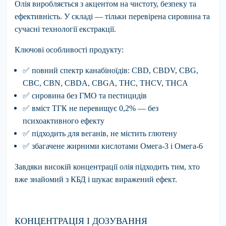
Олія виробляється з акцентом на чистоту, безпеку та
ефективність. У складі — тільки перевірена сировина та
сучасні технології екстракції.
Ключові особливості продукту:
✅
повний спектр канабіноїдів
: CBD, CBDV, CBG,
CBC, CBN, CBDA, CBGA, THC, THCV, THCA
✅
сировина без
ГМО та пестицидів
✅
вміст ТГК
не перевищує 0,2% — без
психоактивного ефекту
✅
підходить для веганів
, не містить глютену
✅
збагачене
жирними кислотами Омега-3 і Омега-6
Завдяки високій концентрації олія підходить тим, хто
вже знайомий з КБД і шукає виражений ефект.
КОНЦЕНТРАЦІЯ І ДОЗУВАННЯ