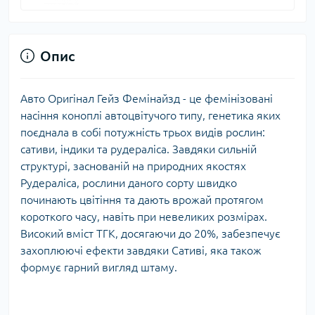
Опис
Авто Оригінал Гейз Фемінайзд - це фемінізовані
насіння коноплі автоцвітучого типу, генетика яких
поєднала в собі потужність трьох видів рослин:
сативи, індики та рудераліса. Завдяки сильній
структурі, заснованій на природних якостях
Рудераліса, рослини даного сорту швидко
починають цвітіння та дають врожай протягом
короткого часу, навіть при невеликих розмірах.
Високий вміст ТГК, досягаючи до 20%, забезпечує
захоплюючі ефекти завдяки Сативі, яка також
формує гарний вигляд штаму.