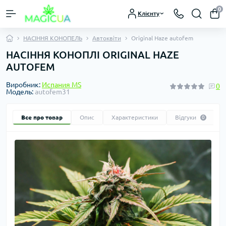
0
Клієнту
НАСІННЯ КОНОПЕЛЬ
Автоквіти
Original Haze autofem
НАСІННЯ КОНОПЛІ ORIGINAL HAZE
AUTOFEM
Виробник:
Испания MS
0
Модель:
autofem31
Все про товар
Опис
Характеристики
Відгуки
0