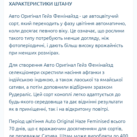
ХАРАКТЕРИСТИКИ ШТАМУ
Авто Оригінал Гейз Фемінайзд - це автоцвітучий
сорт, який переходить у фазу цвітіння автоматично,
коли досягає певного віку. Це означає, що рослини
такого типу потребують менше догляду, ніж
фотоперіодичні, і дають більш високу врожайність
при менших розмірах.
Для створення Авто Оригінал Гейз Фемінайзд
селекціонери скрестили насіння афганки з
індійською індикою, а також лаоської та ямайської
сативи, а потім доповнили відбірним зразком
Рудераліс. Цей сорт коноплі легко адаптується до
будь-якого середовища та дає відмінні результати
як в приміщенні, так і на відкритому повітрі.
Період цвітіння Auto Original Haze Feminised всього
70 днів, що є вражаючим досягненням для сортів,
де переважає Сатива. Штам може виробляти до 400