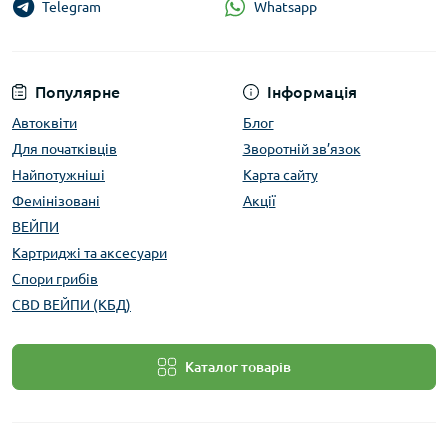
Whatsapp
Telegram
Популярне
Інформація
Автоквіти
Блог
Для початківців
Зворотній зв’язок
Найпотужніші
Карта сайту
Фемінізовані
Акції
ВЕЙПИ
Картриджі та аксесуари
Спори грибів
CBD ВЕЙПИ (КБД)
Каталог товарів