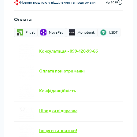
Новою поштою у відділення та поштомати
від 80 ₴
Оплата
Privat
NovaPay
Monobank
USDT
Консультація - 099-420-99-66
Оплата при отриманні
Конфіденційність
Швидка відправка
Бонуси та знижки!