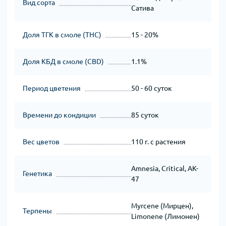
Вид сорта
Сатива
Доля ТГК в смоле (THC)
15 - 20%
Доля КБД в смоле (CBD)
1.1%
Период цветения
50 - 60 суток
Времени до кондиции
85 суток
Вес цветов
110 г. с растения
Amnesia, Critical, AK-
Генетика
47
Myrcene (Мирцен),
Терпены
Limonene (Лимонен)