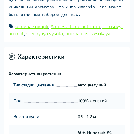
уникальным ароматом, то Auto Amnesia Lime может
быть отличным выбором для вас.
semena konopli
,
Amnesia Lime autofem
,
citrusovyi
aromat
,
srednyaya vysota
,
urozhainost vysokaya
Характеристики
Характеристики растения
Тип стадии цветения
автоцветущий
Пол
100% женский
Высота куста
0.9 - 1.2 м.
50% Индика/50%