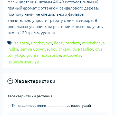
фазы цветения, штамм AK-49 источает сильный
пряный аромат с оттенком сандалового дерева,
поэтому наличие специального фильтра
значительно упростит работу с ним в индоре. В
идеальных условиях на растении можно получить
около 120 грамм урожая.
vse sorta
,
urozhaynye
,
lidery prodazh
,
moshchnaya
indika
,
samye uboynye
,
novichkam
,
dlya teplicy
,
dlya
otkrytogo grunta
,
nizkoroslye
,
avtocvety
,
feminizirovannye
Характеристики
Характеристики растения
Тип стадии цветения
автоцветущий