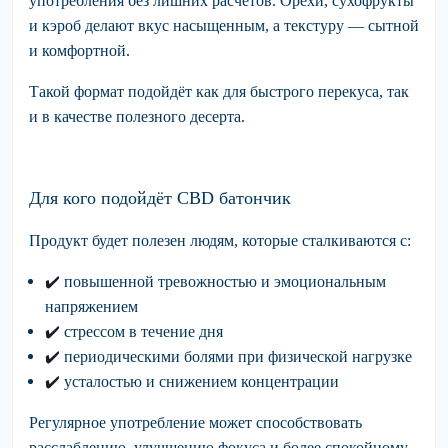
употребления без лишних расчётов. Орехи, сухофрукты
и кэроб делают вкус насыщенным, а текстуру — сытной
и комфортной.
Такой формат подойдёт как для быстрого перекуса, так
и в качестве полезного десерта.
Для кого подойдёт CBD батончик
Продукт будет полезен людям, которые сталкиваются с:
✔️
повышенной
тревожностью и эмоциональным
напряжением
✔️
стрессом
в течение дня
✔️
периодическими болями
при физической нагрузке
✔️
усталостью
и снижением концентрации
Регулярное употребление может способствовать
расслаблению, улучшению фокуса и более спокойному