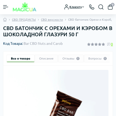
0
Клиенту
CBD ПРОДУКТЫ
CBD вкусности
CBD батончик Орехи и Кэроб, 50
CBD БАТОНЧИК С ОРЕХАМИ И КЭРОБОМ В
ШОКОЛАДНОЙ ГЛАЗУРИ 50 Г
Код Товара:
Bar CBD Nuts and Carob
0
Все о товаре
Описание
Отзывы
Вопросы
0
0