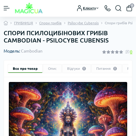
0
Клієнту
ГРИБНИЦЯ
Спори грибів
Psilocybe Cubensis
Спори грибів Psil
СПОРИ ПСИЛОЦИБІНОВИХ ГРИБІВ
CAMBODIAN - PSILOCYBE СUBENSIS
Модель:
Cambodian
0
Все про товар
Опис
Відгуки
Питання
Реко
0
0