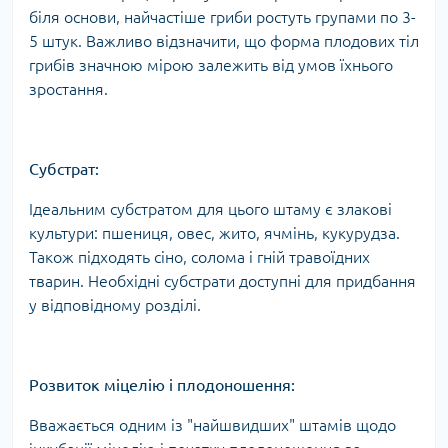
біля основи, найчастіше гриби ростуть групами по 3-
5 штук. Важливо відзначити, що форма плодових тіл
грибів значною мірою залежить від умов їхнього
зростання.
Субстрат:
Ідеальним субстратом для цього штаму є злакові
культури: пшениця, овес, жито, ячмінь, кукурудза.
Також підходять сіно, солома і гній травоїдних
тварин. Необхідні субстрати доступні для придбання
у відповідному розділі.
Розвиток міцелію і плодоношення:
Вважається одним із "найшвидших" штамів щодо