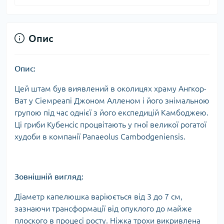
Опис
Опис:
Цей штам був виявлений в околицях храму Ангкор-
Ват у Сіемреапі Джоном Алленом і його знімальною
групою під час однієї з його експедицій Камбоджею.
Ці гриби Кубенсіс процвітають у гної великої рогатої
худоби в компанії Panaeolus Cambodgeniensis.
Зовнішній вигляд:
Діаметр капелюшка варіюється від 3 до 7 см,
зазнаючи трансформації від опуклого до майже
плоского в процесі росту. Ніжка трохи викривлена