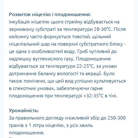
Розвиток міцелію і плодоношення:
Інкубація міцелію цього стрейну відбувається на
зерновому субстраті за температури 28-30°C. Після
кейсингу часто формується товстий, щільний
міцеліальний шар на поверхні субстратного блоку -
це одна з особливостей виду. Гриб чутливий до
надлишку вуглекислого газу. Плодоношення
відбувається за температури 22-25°C, за умови
дотримання балансу вологості та аерації. Було
також помічено, що цей вид успішно культивується
в спекотних умовах, забезпечуючи гарне
плодоношення при температурі +32-35°C в тіні.
Урожайність:
За правильного догляду можливий збір до 250-300
грамів з 1 літра міцелію, з усіх хвиль
плодоношення.