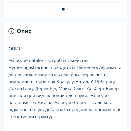
Опис
ОПИС:
Psilocybe natalensis, гриб із сімейства
Hymenogastraceae, походить із Південної Африки та
дістав свою назву за місцем його первісного
виявлення - провінції Квазулу-Натал. У 1995 році
Йохен Гарц, Дерек Рід, Майкл Сміт і Альберт Ейкер
описали цей вид як новий для науки. Psilocybe
natalensis схожий на Psilocybe Сubensis, але має
відмінності в уподобаннях середовища проживання
і генетичній структурі.