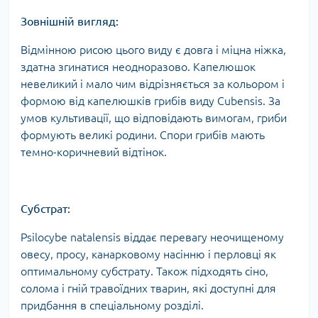
Зовнішній вигляд:
Відмінною рисою цього виду є довга і міцна ніжка,
здатна згинатися неодноразово. Капелюшок
невеликий і мало чим відрізняється за кольором і
формою від капелюшків грибів виду Cubensis. За
умов культивації, що відповідають вимогам, гриби
формують великі родини. Спори грибів мають
темно-коричневий відтінок.
Субстрат:
Psilocybe natalensis віддає перевагу неочищеному
овесу, просу, канарковому насінню і перловці як
оптимальному субстрату. Також підходять сіно,
солома і гній травоїдних тварин, які доступні для
придбання в спеціальному розділі.