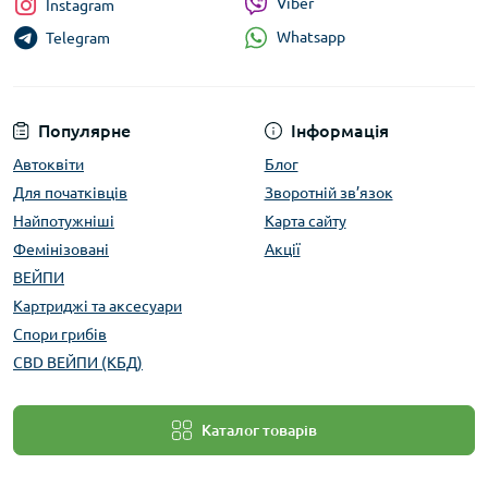
Viber
Instagram
Whatsapp
Telegram
Популярне
Інформація
Автоквіти
Блог
Для початківців
Зворотній зв’язок
Найпотужніші
Карта сайту
Фемінізовані
Акції
ВЕЙПИ
Картриджі та аксесуари
Спори грибів
CBD ВЕЙПИ (КБД)
Каталог товарів