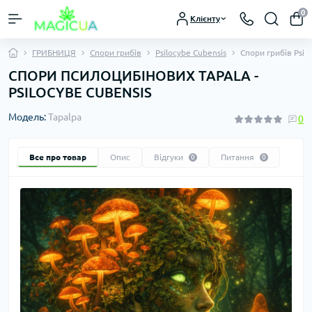
0
Клієнту
ГРИБНИЦЯ
Спори грибів
Psilocybe Cubensis
Спори грибів Psilo
СПОРИ ПСИЛОЦИБІНОВИХ TAPALA -
PSILOCYBE СUBENSIS
Модель:
Tapalpa
0
Все про товар
Опис
Відгуки
Питання
0
0