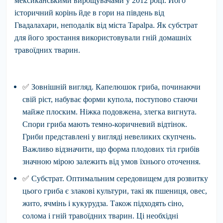
мексиканськими вирощувачами у 2012 році. Його
історичний корінь йде в гори на південь від
Гвадалахари, неподалік від міста Tapalpa. Як субстрат
для його зростання використовували гній домашніх
травоїдних тварин.
✅
Зовнішній вигляд.
Капелюшок гриба, починаючи
свій ріст, набуває форми купола, поступово стаючи
майже плоским. Ніжка подовжена, злегка вигнута.
Спори гриба мають темно-коричневий відтінок.
Гриби представлені у вигляді невеликих скупчень.
Важливо відзначити, що форма плодових тіл грибів
значною мірою залежить від умов їхнього оточення.
✅
Субстрат.
Оптимальним середовищем для розвитку
цього гриба є злакові культури, такі як пшениця, овес,
жито, ячмінь і кукурудза. Також підходять сіно,
солома і гній травоїдних тварин. Ці необхідні