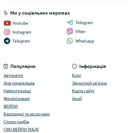
Ми у соціальних мережах
Telegram
Youtube
Viber
Instagram
Whatsapp
Telegram
Популярне
Інформація
Автоквіти
Блог
Для початківців
Зворотній зв’язок
Найпотужніші
Карта сайту
Фемінізовані
Акції
ВЕЙПИ
Картриджі та аксесуари
Спори грибів
CBD ВЕЙПИ (КБД)