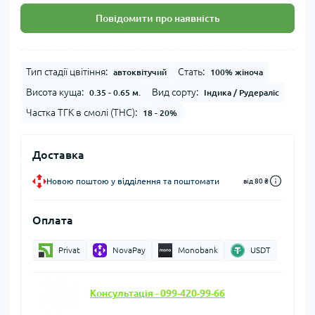
Повідомити про наявність
Тип стадії цвітіння:
Стать:
автоквітучий
100% жіноча
Висота куща:
Вид сорту:
0.35 - 0.65 м.
Індика / Рудераліс
Частка ТГК в смолі (THC):
18 - 20%
Доставка
Новою поштою у відділення та поштомати
від 80 ₴
Оплата
Privat
NovaPay
Monobank
USDT
Консультація - 099-420-99-66