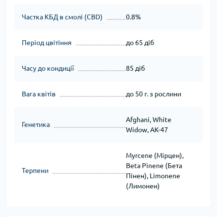
Частка КБД в смолі (CBD)
0.8%
Період цвітіння
до 65 діб
Часу до кондиції
85 діб
Вага квітів
до 50 г. з рослини
Afghani, White
Генетика
Widow, АК-47
Myrcene (Мірцен),
Beta Pinene (Бета
Терпени
Пінен), Limonene
(Лимонен)