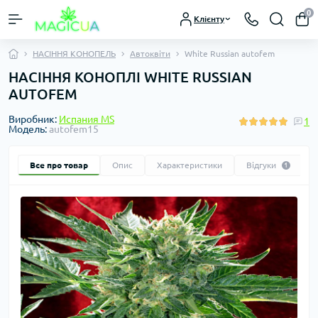
0
Клієнту
НАСІННЯ КОНОПЕЛЬ
Автоквіти
White Russian autofem
НАСІННЯ КОНОПЛІ WHITE RUSSIAN
AUTOFEM
Виробник:
Испания MS
1
Модель:
autofem15
Все про товар
Опис
Характеристики
Відгуки
1