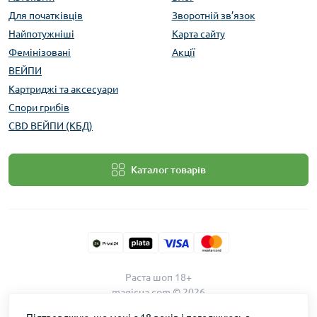
Для початківців
Зворотній зв’язок
Найпотужніші
Карта сайту
Фемінізовані
Акції
ВЕЙПИ
Картриджі та аксесуари
Спори грибів
CBD ВЕЙПИ (КБД)
Каталог товарів
Раста шоп 18+
magicua.com © 2026