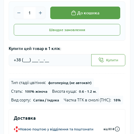
До кошика
Швидке замовлення
Купити цей товар в 1 клік:
Купити
Тип стадії цвітіння:
фотоперіод (не автоквіт)
Стать:
Висота куща:
100% жіноча
0.6 - 1.2 м.
Вид сорту:
Частка ТГК в смолі (THC):
Сатіва / Індика
18%
Доставка
Новою поштою у відділення та поштомати
від 80 ₴