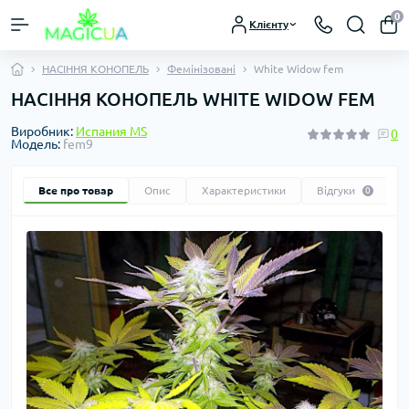
0
Клієнту
НАСІННЯ КОНОПЕЛЬ
Фемінізовані
White Widow fem
НАСІННЯ КОНОПЕЛЬ WHITE WIDOW FEM
Виробник:
Испания MS
0
Модель:
fem9
Все про товар
Опис
Характеристики
Відгуки
0