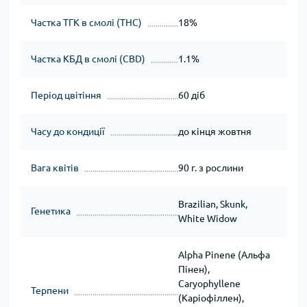
Частка ТГК в смолі (THC)
18%
Частка КБД в смолі (CBD)
1.1%
Період цвітіння
60 діб
Часу до кондиції
до кінця жовтня
Вага квітів
90 г. з рослини
Brazilian, Skunk,
Генетика
White Widow
Alpha Pinene (Альфа
Пінен),
Caryophyllene
Терпени
(Каріофіллен),