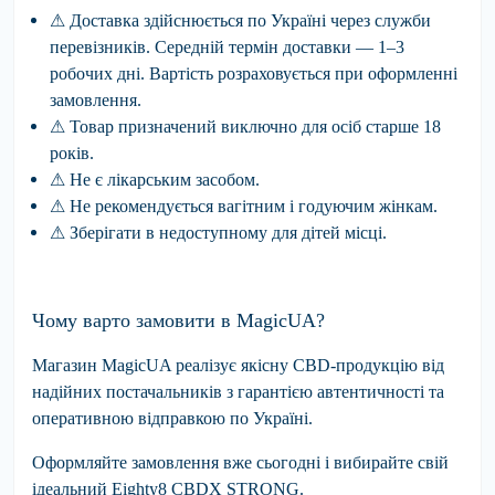
⚠
Доставка
здійснюється
по
Україні
через
служби
перевізників
.
Середній
термін
доставки
—
1
–
3
робочих
дні
.
Вартість
розраховується
при
оформленні
замовлення
.
⚠
Това
р призначений виключно для осіб
старше 18
років.
⚠
Не
є
лікарським
засобом
.
⚠
Не
рекомендується
вагітним
і
годуючим
жінкам
.
⚠
Зберігати
в
недоступному
для
дітей
місці
.
Чому варто замовити в MagicUA?
Магазин
MagicUA
реалізує якісну CBD-продукцію від
надійних постачальників з гарантією автентичності та
оперативною відправкою по Україні.
Оформляйте замовлення вже сьогодні і вибирайте свій
ідеальний
Eighty8 CBDX STRONG.