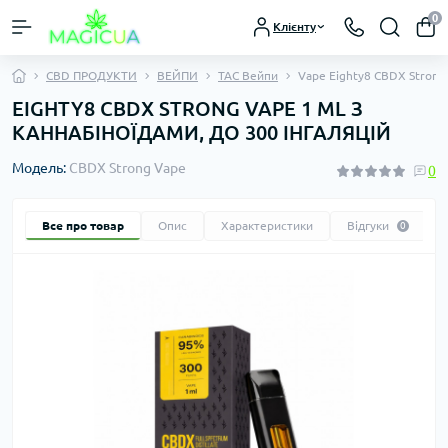
0
Клієнту
CBD ПРОДУКТИ
ВЕЙПИ
TAC Вейпи
Vape Eighty8 CBDX Strong 
EIGHTY8 CBDX STRONG VAPE 1 ML З
КАННАБІНОЇДАМИ, ДО 300 ІНГАЛЯЦІЙ
Модель:
CBDX Strong Vape
0
Все про товар
Опис
Характеристики
Відгуки
0