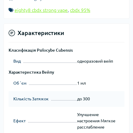
eighty8 cbdx strong vape
,
cbdx 95%
Характеристики
Класифікація Psilocybe Cubensis
Вид
одноразовий вейп
Характеристика Вейпу
Об `єм
1 мл
Кількість Затяжок
до 300
Улучшение
Ефект
настроения Мягкое
расслабление