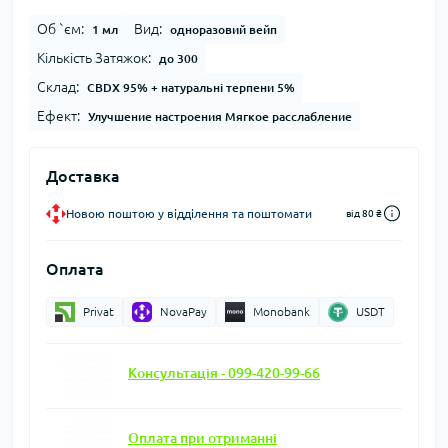
Об `єм:
Вид:
1 мл
одноразовий вейп
Кількість Затяжок:
до 300
Склад:
CBDX 95% + натуральні терпени 5%
Ефект:
Улучшение настроения Мягкое расслабление
Доставка
Новою поштою у відділення та поштомати
від 80 ₴
Оплата
Privat
NovaPay
Monobank
USDT
Консультація - 099-420-99-66
Оплата при отриманні