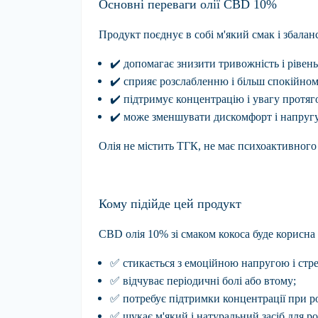
Основні переваги олії CBD 10%
Продукт поєднує в собі м'який смак і збала
✔
️
допомагає знизити тривожність
і рівень
✔
️
сприяє розслабленню
і більш спокійно
✔
️
підтримує концентрацію
і увагу протяг
✔
️
може зменшувати дискомфорт
і напруг
Олія не містить ТГК, не має психоактивного 
Кому підійде цей продукт
CBD олія 10%
зі смаком кокоса буде корисна 
✅
стикається
з емоційною напругою і стр
✅
відчуває
періодичні болі або втому;
✅
потребує
підтримки концентрації при ро
✅
шукає
м'який і натуральний засіб для ро