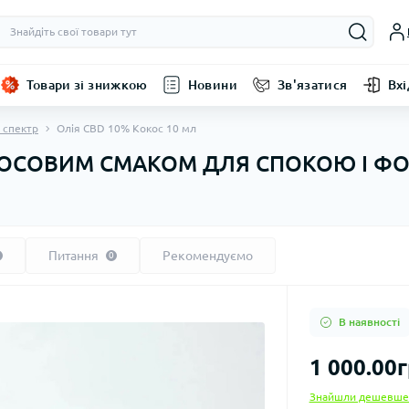
Товари зі знижкою
Новини
Зв'язатися
Вхі
 спектр
Олія CBD 10% Кокос 10 мл
ОКОСОВИМ СМАКОМ ДЛЯ СПОКОЮ І Ф
Питання
Рекомендуємо
0
В наявності
1 000.00г
Знайшли дешевше