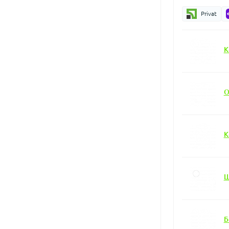
Privat
К
О
К
Ш
Б