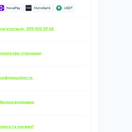
NovaPay
Monobank
USDT
онсультація - 099-420-99-66
плата при отриманні
онфіденційність
видка відправка
онуси та знижки!