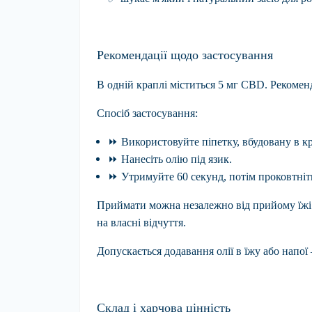
Рекомендації щодо застосування
В одній краплі міститься 5 мг CBD. Рекомен
Спосіб застосування:
⏩
Використовуйте
піпетку, вбудовану в 
⏩
Нанесіть
олію під язик.
⏩
Утримуйте
60 секунд, потім проковтніт
Приймати можна незалежно від прийому їжі.
на власні відчуття.
Допускається додавання олії в їжу або напо
Склад і харчова цінність