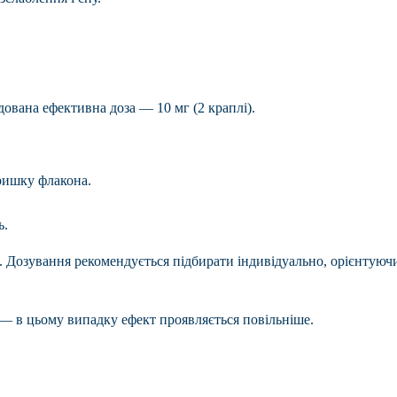
дована ефективна доза — 10 мг (2 краплі).
кришку флакона.
ь.
 Дозування рекомендується підбирати індивідуально, орієнтуюч
ї — в цьому випадку ефект проявляється повільніше.