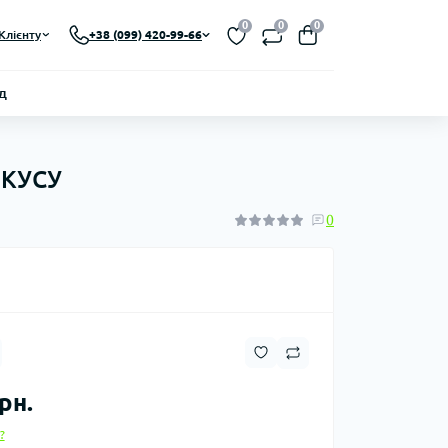
0
0
0
Клієнту
+38 (099) 420-99-66
д
ОКУСУ
0
рн.
?