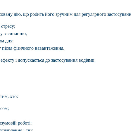
нсовану дію, що робить його зручним для регулярного застосуванн
 стресу;
му засинанню;
ом дня;
у після фізичного навантаження.
ефекту і допускається до застосування водіями.
тим, хто:
есом;
зумовій роботі;
зслаблення і сну.