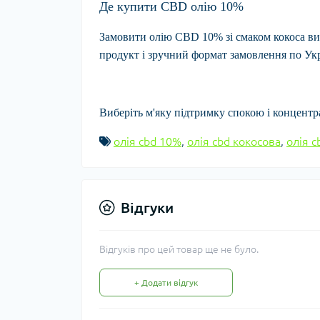
Де купити CBD олію 10%
Замовити
олію CBD 10% зі смаком кокоса
ви
продукт і зручний формат замовлення по Укр
Виберіть м'яку підтримку спокою і концентра
олія cbd 10%
,
олія cbd кокосова
,
олія c
Відгуки
Відгуків про цей товар ще не було.
+ Додати відгук