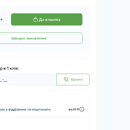
До кошика
Швидке замовлення
 в 1 клік:
Купити
ю у відділення та поштомати
від 80 ₴