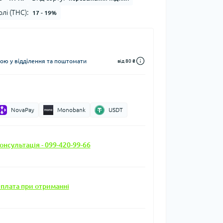
лі (THC):
17 - 19%
ю у відділення та поштомати
від 80 ₴
NovaPay
Monobank
USDT
онсультація - 099-420-99-66
плата при отриманні