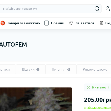
Товари зі знижкою
Новини
Зв'язатися
Вхі
 AUTOFEM
истики
Відгуки
Питання
Рекомендуємо
1
0
В наявності
205.00гр
Знайшли дешевше