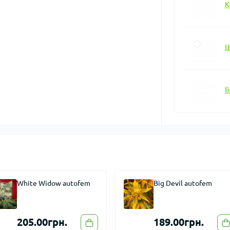
К
Ш
Б
Big Devil autofem
Afghan Kush autofem
189.00грн.
240.00грн.