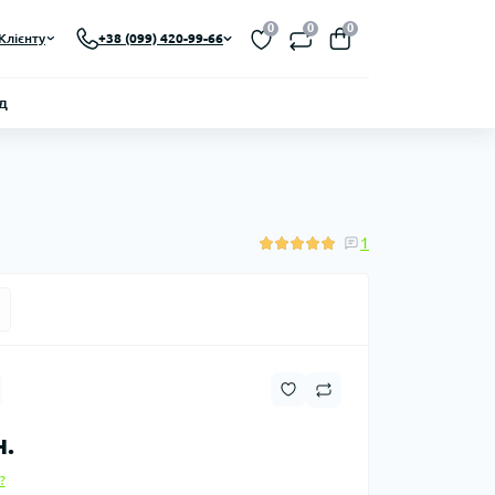
0
0
0
Клієнту
+38 (099) 420-99-66
д
1
н.
?