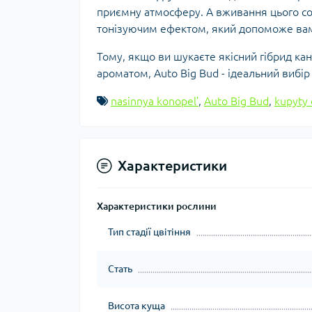
приємну атмосферу. А вживання цього со
тонізуючим ефектом, який допоможе вам 
Тому, якщо ви шукаєте якісний гібрид к
ароматом, Auto Big Bud - ідеальний вибір 
nasinnya konopelʹ
,
Auto Big Bud
,
kupyty 
Характеристики
Характеристики рослини
Тип стадії цвітіння
Стать
Висота куща