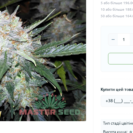
5 або більше 196.0
10 або більше 188.
50 або більше 164.
Купити цей товар
Тип стадії цвітін
Висота куща:
0.