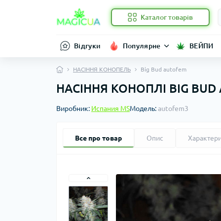
Каталог товарів
Відгуки
Популярне
ВЕЙПИ
НАСІННЯ КОНОПЕЛЬ
Big Bud autofem
НАСІННЯ КОНОПЛІ BIG BUD
Виробник:
Испания MS
Модель:
autofem3
Все про товар
Опис
Характер