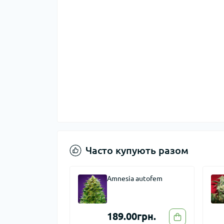
Часто купують разом
 autofem
White Widow autofem
0грн.
205.00грн.