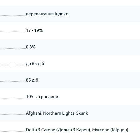
переважання Індики
17 - 19%
0.8%
до 65 діб
85 діб
105 г. з рослини
Afghani, Northern Lights, Skunk
Delta 3 Carene (Дельта 3 Карен), Myrcene (Мірцен)