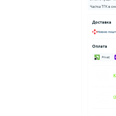
Частка ТГК в смо
Доставка
Новою пошто
Оплата
Privat
К
О