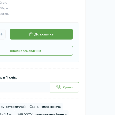
0грн.
00грн.
00грн.
До кошика
Швидке замовлення
 в 1 клік:
Купити
ня:
Стать:
автоквітучий
100% жіноча
Вид сорту:
9 - 1.1 м.
переважання Індики