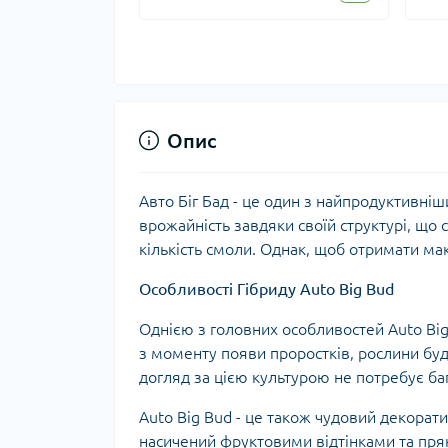
Опис
Авто Біг Бад - це один з найпродуктивніши
врожайність завдяки своїй структурі, що с
кількість смоли. Однак, щоб отримати ма
Особливості Гібриду Auto Big Bud
Однією з головних особливостей Auto Big 
з моменту появи проростків, рослини буду
догляд за цією культурою не потребує баг
Auto Big Bud - це також чудовий декорат
насичений фруктовими відтінками та прян