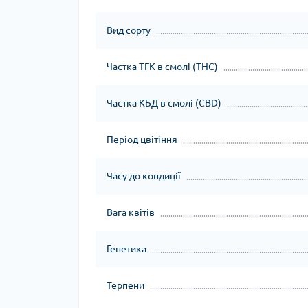
Вид сорту
Частка ТГК в смолі (THC)
Частка КБД в смолі (CBD)
Період цвітіння
Часу до кондиції
Вага квітів
Генетика
Терпени