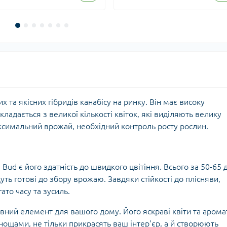
х та якісних гібридів канабісу на ринку. Він має високу
кладається з великої кількості квіток, які виділяють велику
ксимальний врожай, необхідний контроль росту рослин.
Bud є його здатність до швидкого цвітіння. Всього за 50-65 
ть готові до збору врожаю. Завдяки стійкості до плісняви,
ато часу та зусиль.
ивний елемент для вашого дому. Його яскраві квіти та арома
ощами, не тільки прикрасять ваш інтер'єр, а й створюють